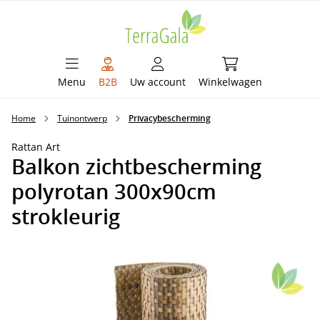
hoofdinhoud
Winkelwagen bevat 
Menu
B2B
Uw account
Winkelwagen
Home
Tuinontwerp
Privacybescherming
Rattan Art
Balkon zichtbescherming
polyrotan 300x90cm
strokleurig