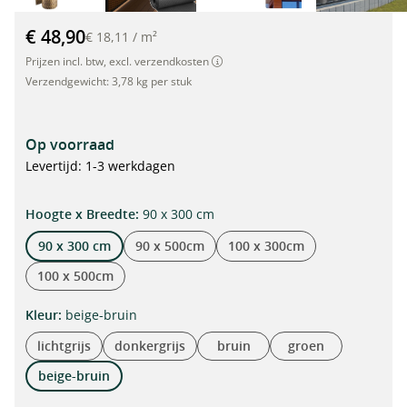
Balkon zichtbescherming polyrotan 300x90cm strokleurig"
€ 48,90
€ 18,11
/
m²
Prijzen incl. btw, excl. verzendkosten
Verzendgewicht:
3,78 kg per stuk
Op voorraad
Levertijd: 1-3 werkdagen
selecteren
Hoogte x Breedte:
90 x 300 cm
90 x 300 cm
90 x 500cm
100 x 300cm
100 x 500cm
selecteren
Kleur:
beige-bruin
lichtgrijs
donkergrijs
bruin
groen
beige-bruin