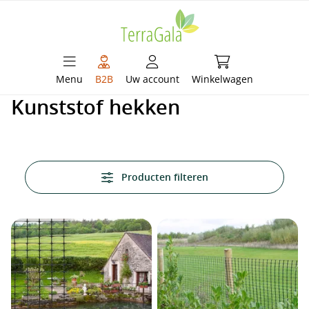
hoofdinhoud
Winkelwagen bevat 
Menu
B2B
Uw account
Winkelwagen
Kunststof hekken
Producten filteren