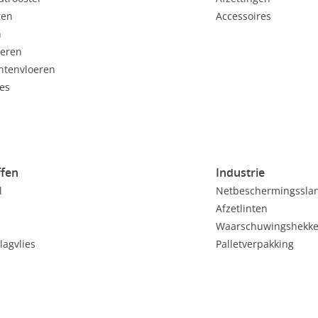
ten
Accessoires
n
oeren
tenvloeren
es
ffen
Industrie
l
Netbeschermingssla
Afzetlinten
Waarschuwingshekk
lagvlies
Palletverpakking