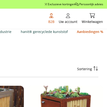
Exclusieve kortingen
Persoonlijk advies
Winkelwag
B2B
Uw account
Winkelwagen
ndustrie
hanit® gerecyclede kunststof
Aanbiedingen %
Sortering