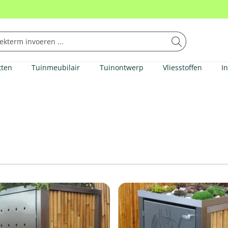
tten
Tuinmeubilair
Tuinontwerp
Vliesstoffen
I