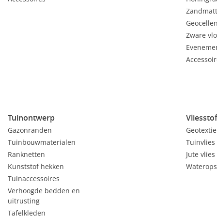
Zandmat
Geocelle
Zware vl
Evenemen
Accessoir
Tuinontwerp
Vliessto
Gazonranden
Geotextie
Tuinbouwmaterialen
Tuinvlies
Ranknetten
Jute vlies
Kunststof hekken
Waterops
Tuinaccessoires
Verhoogde bedden en
uitrusting
Tafelkleden