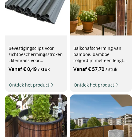
Bevestigingsclips voor
Balkonafscherming van
zichtbeschermingsstroken
bamboe, bamboe
, klemrails voor
rolgordijn met een lengte
staafmattenhekwerk, 19
van 300 cm
Vanaf € 0,49
Vanaf € 57,70
/ stuk
/ stuk
cm
Ontdek het product
Ontdek het product