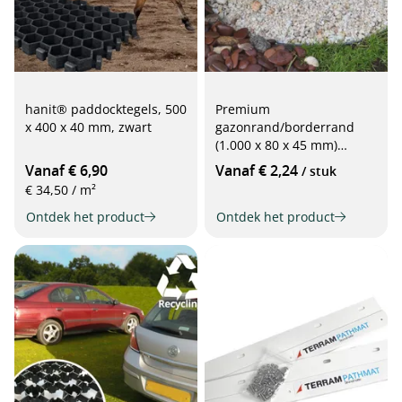
hanit® paddocktegels, 500
Premium
x 400 x 40 mm, zwart
gazonrand/borderrand
(1.000 x 80 x 45 mm)
donkergrijs
Vanaf € 6,90
Vanaf € 2,24
/ stuk
€ 34,50 / m²
Ontdek het product
Ontdek het product