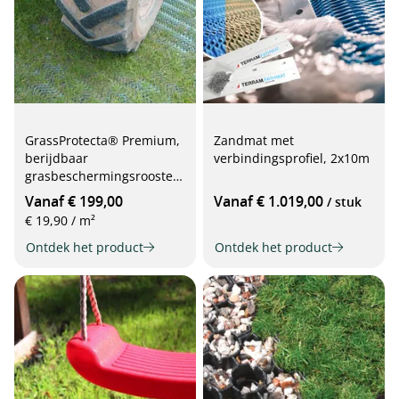
GrassProtecta® Premium,
Zandmat met
berijdbaar
verbindingsprofiel, 2x10m
grasbeschermingsrooster
van kunststof, 2 kg/m²,
Vanaf € 199,00
Vanaf € 1.019,00
/ stuk
groen
€ 19,90 / m²
Ontdek het product
Ontdek het product