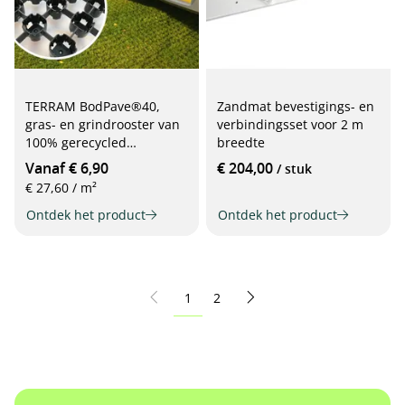
TERRAM BodPave®40,
Zandmat bevestigings- en
gras- en grindrooster van
verbindingsset voor 2 m
100% gerecycled
breedte
kunststof, 50 x 50 x 4 cm,
Vanaf € 6,90
€ 204,00
/ stuk
zwart
€ 27,60 / m²
Ontdek het product
Ontdek het product
Pagina
Pagina
1
2