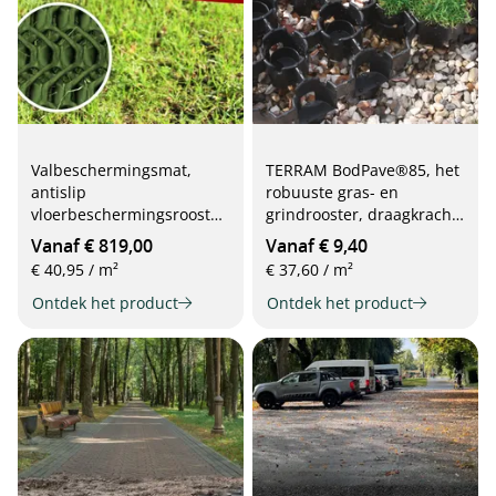
Valbeschermingsmat,
TERRAM BodPave®85, het
antislip
robuuste gras- en
vloerbeschermingsrooster,
grindrooster, draagkracht
2 x 10 m
tot 400 t/m², 50 cm x 50
Vanaf € 819,00
Vanaf € 9,40
cm x 5 cm
€ 40,95 / m²
€ 37,60 / m²
Ontdek het product
Ontdek het product