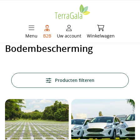
hoofdinhoud
Winkelwagen bevat 
Menu
B2B
Uw account
Winkelwagen
Bodembescherming
Producten filteren