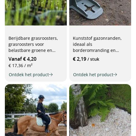
Berijdbare grasroosters,
Kunststof gazonranden,
grasroosters voor
ideaal als
belastbare groene en
borderomranding en
grindoppervlakken (492 x
maaikant, 75 cm
Vanaf € 4,20
€ 2,19
/ stuk
492 x 39 mm)
€ 17,36 / m²
Ontdek het product
Ontdek het product