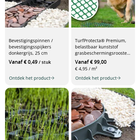
Bevestigingspinnen /
TurfProtecta® Premium,
bevestigingsspijkers
belastbaar kunststof
donkergrijs, 25 cm
grasbeschermingsrooster,
2 m breed
Vanaf € 0,49
Vanaf € 99,00
/ stuk
€ 4,95 / m²
Ontdek het product
Ontdek het product