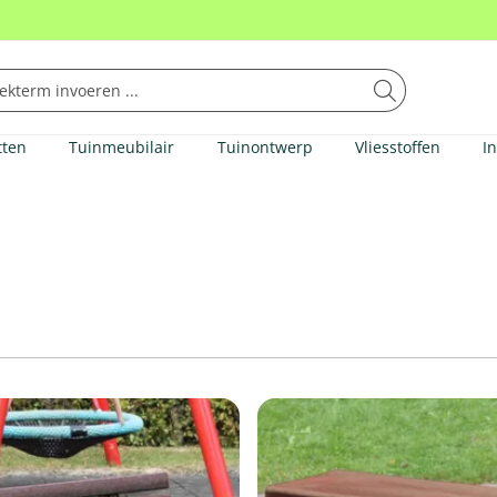
tten
Tuinmeubilair
Tuinontwerp
Vliesstoffen
I