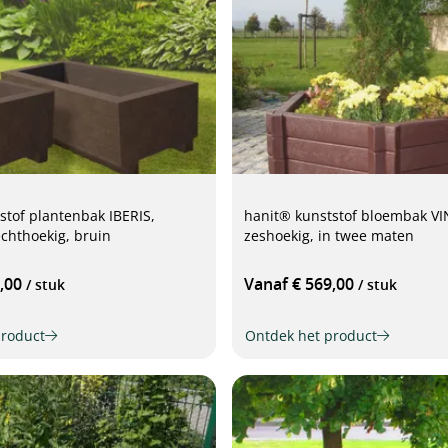
stof plantenbak IBERIS,
hanit® kunststof bloembak VI
echthoekig, bruin
zeshoekig, in twee maten
9,00
Vanaf € 569,00
/ stuk
/ stuk
product
Ontdek het product