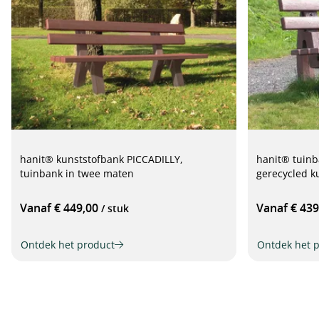
hanit® kunststofbank PICCADILLY,
hanit® tuin
tuinbank in twee maten
gerecycled k
Vanaf € 449,00
Vanaf € 43
/ stuk
Ontdek het product
Ontdek het 