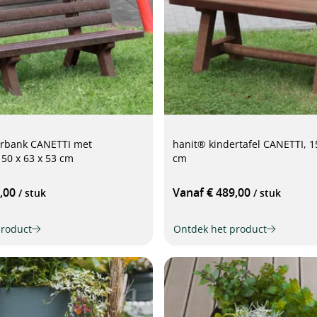
erbank CANETTI met
hanit® kindertafel CANETTI, 1
150 x 63 x 53 cm
cm
9,00
Vanaf € 489,00
/ stuk
/ stuk
product
Ontdek het product