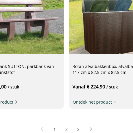
bank SUTTON, parkbank van
Rotan afvalbakkenbox, afvalba
unststof
117 cm x 82,5 cm x 82,5 cm
9,00
Vanaf € 224,90
/ stuk
/ stuk
product
Ontdek het product
Pagina
Pagina
Pagina
1
2
3