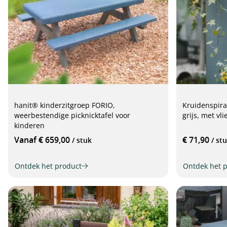
hanit® kinderzitgroep FORIO,
Kruidenspira
weerbestendige picknicktafel voor
grijs, met vl
kinderen
Vanaf € 659,00
€ 71,90
/ stuk
/ st
Ontdek het product
Ontdek het 