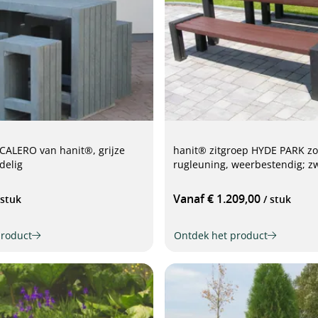
CALERO van hanit®, grijze
hanit® zitgroep HYDE PARK z
delig
rugleuning, weerbestendig; z
Vanaf € 1.209,00
 stuk
/ stuk
product
Ontdek het product