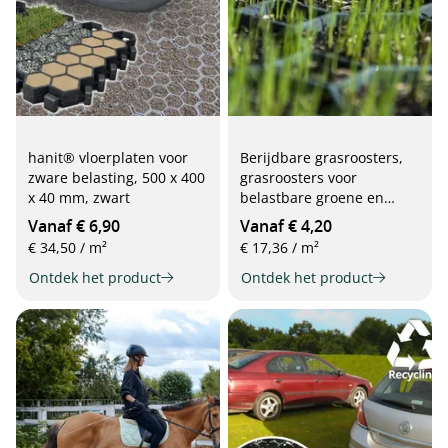
hanit® vloerplaten voor
Berijdbare grasroosters,
zware belasting, 500 x 400
grasroosters voor
x 40 mm, zwart
belastbare groene en
grindoppervlakken (492 x
Vanaf € 6,90
Vanaf € 4,20
492 x 39 mm)
€ 34,50 / m²
€ 17,36 / m²
Ontdek het product
Ontdek het product