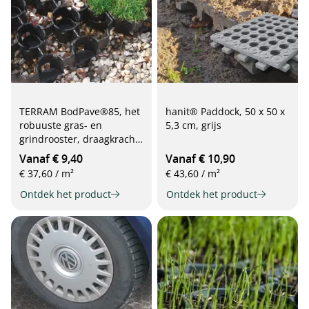
TERRAM BodPave®85, het
hanit® Paddock, 50 x 50 x
robuuste gras- en
5,3 cm, grijs
grindrooster, draagkracht
tot 400 t/m², 50 cm x 50
Vanaf € 9,40
Vanaf € 10,90
cm x 5 cm
€ 37,60 / m²
€ 43,60 / m²
Ontdek het product
Ontdek het product