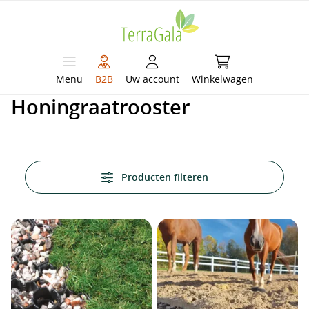
hoofdinhoud
Winkelwagen bevat 
Menu
B2B
Uw account
Winkelwagen
Honingraatrooster
Producten filteren