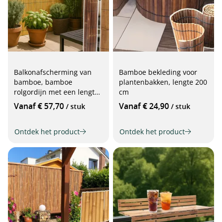
Balkonafscherming van
Bamboe bekleding voor
bamboe, bamboe
plantenbakken, lengte 200
rolgordijn met een lengte
cm
van 300 cm
Vanaf € 57,70
Vanaf € 24,90
/ stuk
/ stuk
Ontdek het product
Ontdek het product