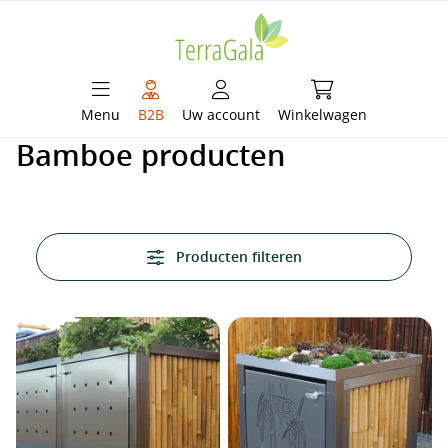
hoofdinhoud
Winkelwagen bevat 
Menu
B2B
Uw account
Winkelwagen
Bamboe producten
Producten filteren