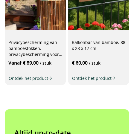
Privacybescherming van
Balkonbar van bamboe, 88
bamboestokken,
x 28 x 17 cm
privacybescherming voor
terras of balkon
Vanaf € 89,00
€ 60,00
/ stuk
/ stuk
Ontdek het product
Ontdek het product
Altijd up-to-date