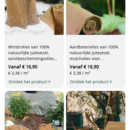
Wintervlies van 100%
Aardbeienvlies van 100%
natuurlijke jutevezel,
natuurlijke jutevezel,
vorstbeschermingsvlies
mulchvlies voor
voor planten
aardbeienbedden
Vanaf € 16,90
Vanaf € 16,90
€ 3,38 / m²
€ 3,38 / m²
Ontdek het product
Ontdek het product