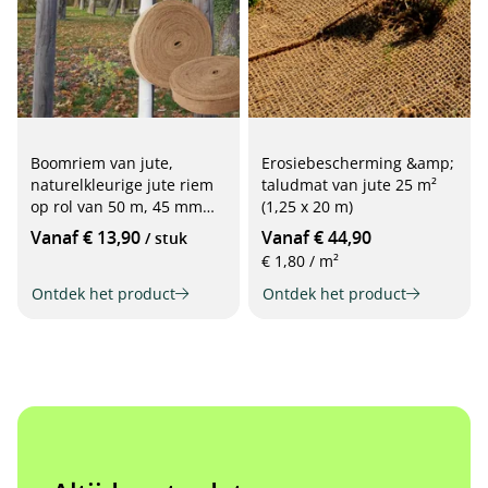
Boomriem van jute,
Erosiebescherming &amp;
naturelkleurige jute riem
taludmat van jute 25 m²
op rol van 50 m, 45 mm
(1,25 x 20 m)
breed
Vanaf € 13,90
Vanaf € 44,90
/ stuk
€ 1,80 / m²
Ontdek het product
Ontdek het product