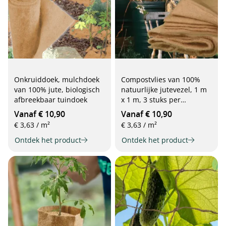
Onkruiddoek, mulchdoek
Compostvlies van 100%
van 100% jute, biologisch
natuurlijke jutevezel, 1 m
afbreekbaar tuindoek
x 1 m, 3 stuks per
verpakking
Vanaf € 10,90
Vanaf € 10,90
€ 3,63 / m²
€ 3,63 / m²
Ontdek het product
Ontdek het product