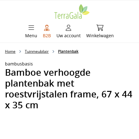
hoofdinhoud
Winkelwagen bevat 
Menu
B2B
Uw account
Winkelwagen
Home
Tuinmeubilair
Plantenbak
bambusbasis
Bamboe verhoogde
plantenbak met
roestvrijstalen frame, 67 x 44
x 35 cm