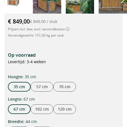
Bamboe verhoogde plantenbak met roestvrijstalen frame, 67 x
€ 849,00
€ 849,00
/
stuk
Prijzen incl. btw, excl. verzendkosten
Verzendgewicht:
151,00 kg per stuk
Op voorraad
Levertijd: 3-4 weken
selecteren
Hoogte:
35 cm
35 cm
57 cm
70 cm
selecteren
Lengte:
67 cm
67 cm
102 cm
120 cm
selecteren
Breedte:
44 cm