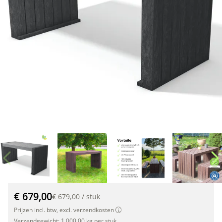
Tisch Calero 150 x 67,5 x 75cm, GRAU-SCHWARZ"
€ 679,00
€ 679,00
/
stuk
Prijzen incl. btw, excl. verzendkosten
Verzendgewicht:
1.000,00 kg per stuk