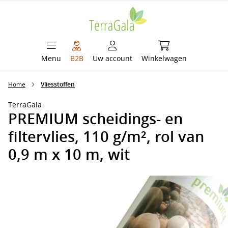
hoofdinhoud
Winkelwagen bevat 
Menu
B2B
Uw account
Winkelwagen
Home
Vliesstoffen
TerraGala
PREMIUM scheidings- en
filtervlies, 110 g/m², rol van
0,9 m x 10 m, wit