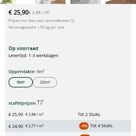
PREMIUM scheidings- en filtervlies, 110 g/m², rol van 0,9 m x 1
€ 25,90
€ 2,88
/
m²
Prijzen incl. btw, excl. verzendkosten
Verzendgewicht:
1,05 kg per stuk
Op voorraad
Levertijd: 1-3 werkdagen
selecteren
Oppervlakte:
9m²
9m²
20m²
staffelprijzen
€ 25,90
Tot
2 Stuks.
€ 2,88 / m²
Tot
4 Stuks.
€ 24,90
€ 2,77 / m²
-4%