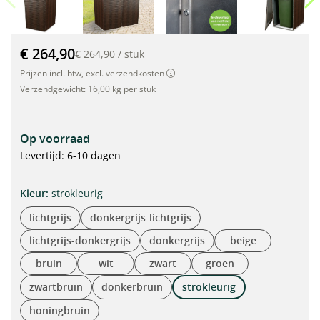
Rieten afvalbakkenbox, afvalbakkenbekleding, 117x82,5x82,5 c
€ 264,90
€ 264,90
/
stuk
Prijzen incl. btw, excl. verzendkosten
Verzendgewicht:
16,00 kg per stuk
Op voorraad
Levertijd: 6-10 dagen
selecteren
Kleur:
strokleurig
lichtgrijs
donkergrijs-lichtgrijs
lichtgrijs-donkergrijs
donkergrijs
beige
bruin
wit
zwart
groen
zwartbruin
donkerbruin
strokleurig
honingbruin